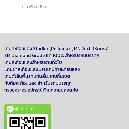
การลื่นและช่วยในการเตือนจุด
เปรียบเทียบ
ที่อันตราย -สามารถทนความ
ร้อน ความชื้น สารเคมี และกัน
น้ำได้ดี
เทปสะท้อนแสง Starflex ,
Reflomax , MN Tech (Korea)
3M Diamond Grade แท้ 100% สำหรับรถบบรรทุก
เทปสะท้อนแสงสำหรับงานทั่วไป
แถบผ้าสะท้อนแสง 3M,แถบผ้าสะท้อนแสง
เทปตีเส้นพื้น,เทปกันลื่น, เทปกั้นเขต
ทับทิมสะท้อนแสง สำหรับรถบบรรทุก
กรวยจราจร อุปกรณ์ด้านความปลอดภัย
@starflex