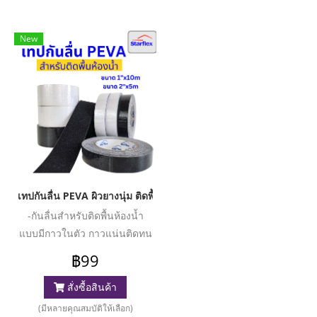
New
เทปกันลื่น PEVA ผิวยางนุ่ม ติดพื้นห้องน้ำได้ กาวแน่น ขนาด 1"x1
-กันลื่นสำหรับติดพื้นห้องน้ำ
แบบมีกาวในตัว กาวแน่นติดทน
-เนื้อยาง ผิวนุ่ม -ใช้งานง่าย ติด
฿99
แน่น ทนทาน -เพื่อความ
ปลอดภัยสำหรับเด็กและคนชรา
สั่งซื้อสินค้า
-มองเห็นเทปชัดเจน ช่วยป้องกัน
(มีหลายคุณสมบัติให้เลือก)