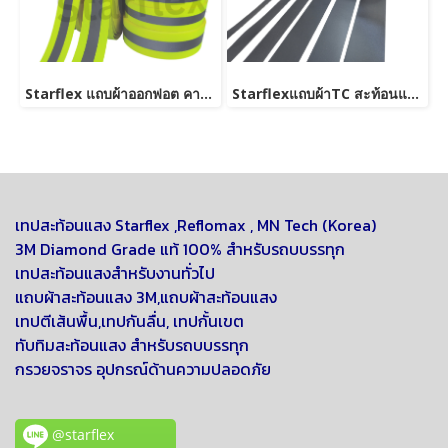
Starflex แถบผ้าออกฟอต คาดแถบเงินสะท้อนแสง #สีฟลูเรสเซนต์เหลืองมะนาว ขนาด 1.5'' , 2''
Starflexแถบผ้าTC สะท้อนแสง#สีเทา เกรดAA สะท้อนแสงได้ดี ชนิดเย็บติด ม้วน 50,100เมตร
เทปสะท้อนแสง Starflex ,
Reflomax , MN Tech (Korea)
3M Diamond Grade แท้ 100% สำหรับรถบบรรทุก
เทปสะท้อนแสงสำหรับงานทั่วไป
แถบผ้าสะท้อนแสง 3M,แถบผ้าสะท้อนแสง
เทปตีเส้นพื้น,เทปกันลื่น, เทปกั้นเขต
ทับทิมสะท้อนแสง สำหรับรถบบรรทุก
กรวยจราจร อุปกรณ์ด้านความปลอดภัย
@starflex