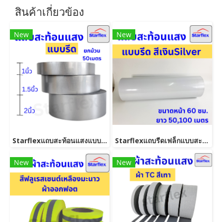
สินค้าเกี่ยวข้อง
New
New
Starflexแถบสะท้อนแสงแบบรีดติดเสิื้อผ้า #สีเทา สะท้อนแสงได้ดี ชนิดรีดติด ยกม้วน 50 , 100 เมตร(copy)
Starflexแถบรีดเฟล็กแบบสะท้อนแสงสีSilverสีเงิน(ขนาด60ซม.ยาว50,100เมตร)
New
New