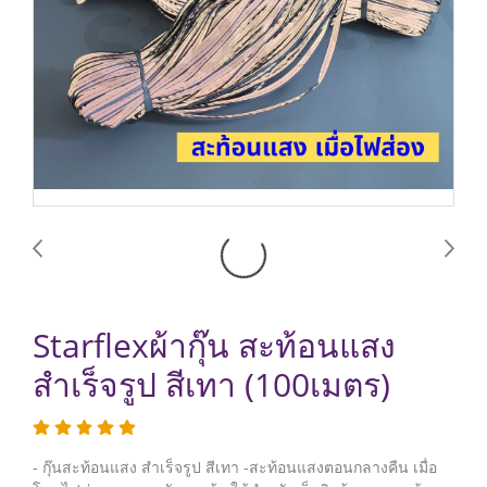
Starflexผ้ากุ๊น สะท้อนแสง
สำเร็จรูป สีเทา (100เมตร)
- กุ๊นสะท้อนแสง สำเร็จรูป สีเทา -สะท้อนแสงตอนกลางคืน เมื่อ