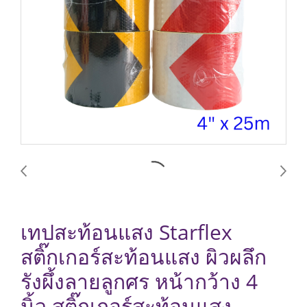
เทปสะท้อนแสง Starflex
สติ๊กเกอร์สะท้อนแสง ผิวผลึก
รังผึ้งลายลูกศร หน้ากว้าง 4
นิ้ว สติ๊กเกอร์สะท้อนแสง