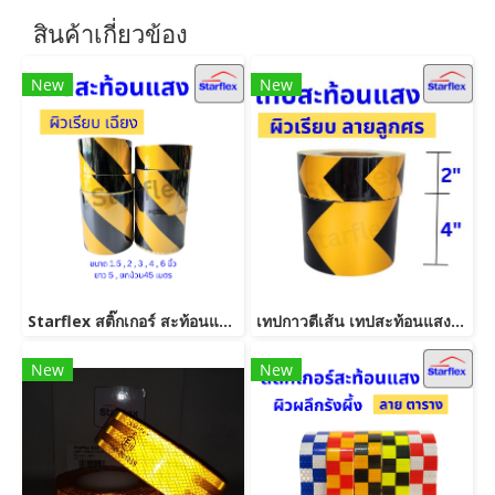
สินค้าเกี่ยวข้อง
New
New
Starflex สติ๊กเกอร์ สะท้อนแสง เทปกาวตีเส้น ผิวเรียบ ลายเฉลียง สีเหลืองดำ
เทปกาวตีเส้น เทปสะท้อนแสง Starflex สติ๊กเกอร์สะท้อนแสง ผิวเรียบลายลูกศรสีเหลือง-ดำ ติดแนวกั้น อุปกรณ์ความปลอดภัย เทปนิรภัยตีเส้น
New
New